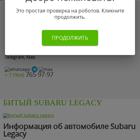
Если по каким-то причинам Вы не смогли оставить заявку
Это простая проверка на роботов. Кликните
на сайте позвоните нам по телефону:
продолжить.
765-97-97
+ 7 (964)
ПРОДОЛЖИТЬ
899-87-78
+ 7 (499)
или просто отправьте фото автомобиля на
WhatsApp,
Telegram, Max
765-97-97
+ 7 (964)
БИТЫЙ SUBARU LEGACY
Информация об автомобиле Subaru
Legacy